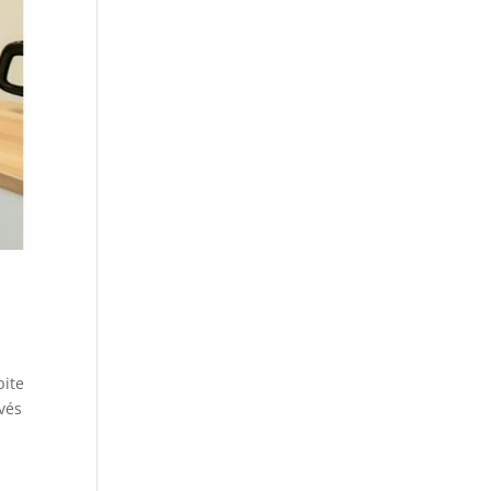
pite
vés